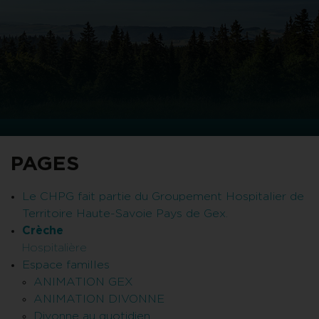
PAGES
Le CHPG fait partie du Groupement Hospitalier de
Territoire Haute-Savoie Pays de Gex.
Crèche
Hospitalière
Espace familles
ANIMATION GEX
ANIMATION DIVONNE
Divonne au quotidien