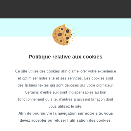
+33 (0)4 50 40 38 38
gex.contact@ch-paysdegex.fr
Accueil
Politique relative aux cookies
Site de Gex
Crèche hospitalière
Ce site utilise des cookies afin d’améliorer votre expérience
Site de Divonne
et optimiser notre site et ses services. Les cookies sont
Accès pour médecins extérieurs
des fichiers textes qui sont déposés sur votre ordinateur.
Certains d’entre eux sont indispensables au bon
© 2021 CH Pays de Gex
fonctionnement du site, d’autres analysent la façon dont
Plan de site
vous utilisez le site.
Politique de Confidentialité
Afin de poursuivre la navigation sur notre site, vous
Politique relative aux cookies
devez accepter ou refuser l’utilisation des cookies.
Mentions légales
Gestion des Cookies