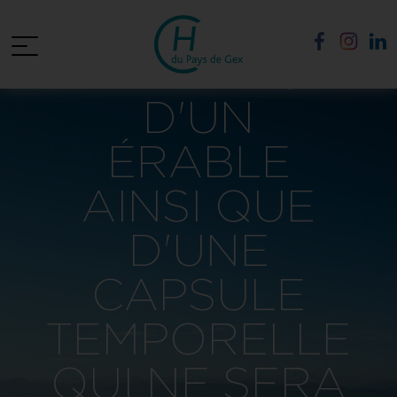
PLANTATION
D'UN
ÉRABLE
AINSI QUE
D'UNE
CAPSULE
TEMPORELLE
QUI NE SERA